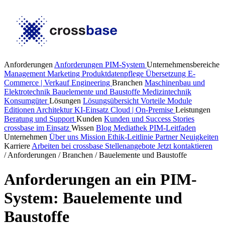
Anforderungen
Anforderungen PIM-System
Unternehmensbereiche
Management
Marketing
Produktdatenpflege
Übersetzung
E-
Commerce | Verkauf
Engineering
Branchen
Maschinenbau und
Elektrotechnik
Bauelemente und Baustoffe
Medizintechnik
Konsumgüter
Lösungen
Lösungsübersicht
Vorteile
Module
Editionen
Architektur
KI-Einsatz
Cloud | On-Premise
Leistungen
Beratung und Support
Kunden
Kunden und Success Stories
crossbase im Einsatz
Wissen
Blog
Mediathek
PIM-Leitfaden
Unternehmen
Über uns
Mission
Ethik-Leitlinie
Partner
Neuigkeiten
Karriere
Arbeiten bei crossbase
Stellenangebote
Jetzt kontaktieren
/
Anforderungen
/
Branchen
/
Bauelemente und Baustoffe
Anforderungen an ein PIM-
System: Bauelemente und
Baustoffe