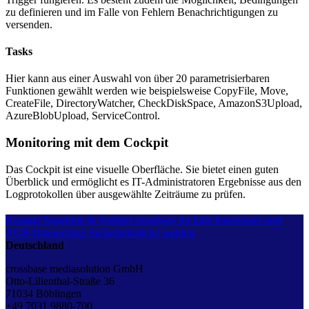
zu definieren und im Falle von Fehlern Benachrichtigungen zu
versenden.
Tasks
Hier kann aus einer Auswahl von über 20 parametrisierbaren
Funktionen gewählt werden wie beispielsweise CopyFile, Move,
CreateFile, DirectoryWatcher, CheckDiskSpace, AmazonS3Upload,
AzureBlobUpload, ServiceControl.
Monitoring mit dem Cockpit
Das Cockpit ist eine visuelle Oberfläche. Sie bietet einen guten
Überblick und ermöglicht es IT-Administratoren Ergebnisse aus den
Logprotokollen über ausgewählte Zeiträume zu prüfen.
Kontakt
Standorte & Anfahrt
crossbase for kids
Impressum und
AGB
Datenschutz
Sicherheitslücke melden
Deutschland
crossbase mediasolution GmbH
Otto-Lilienthal-Straße 36
71034 Böblingen
+49 7031 9880-700