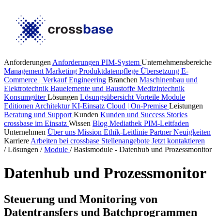
Anforderungen
Anforderungen PIM-System
Unternehmensbereiche
Management
Marketing
Produktdatenpflege
Übersetzung
E-
Commerce | Verkauf
Engineering
Branchen
Maschinenbau und
Elektrotechnik
Bauelemente und Baustoffe
Medizintechnik
Konsumgüter
Lösungen
Lösungsübersicht
Vorteile
Module
Editionen
Architektur
KI-Einsatz
Cloud | On-Premise
Leistungen
Beratung und Support
Kunden
Kunden und Success Stories
crossbase im Einsatz
Wissen
Blog
Mediathek
PIM-Leitfaden
Unternehmen
Über uns
Mission
Ethik-Leitlinie
Partner
Neuigkeiten
Karriere
Arbeiten bei crossbase
Stellenangebote
Jetzt kontaktieren
/
Lösungen
/
Module
/
Basismodule - Datenhub und Prozessmonitor
Datenhub und Prozessmonitor
Steuerung und Monitoring von
Datentransfers und Batchprogrammen