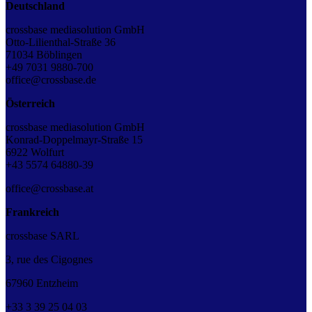
Deutschland
crossbase mediasolution GmbH
Otto-Lilienthal-Straße 36
71034 Böblingen
+49 7031 9880-700
office@crossbase.de
Österreich
crossbase mediasolution GmbH
Konrad-Doppelmayr-Straße 15
6922 Wolfurt
+43 5574 64880-39
office@crossbase.at
Frankreich
crossbase SARL
3, rue des Cigognes
67960 Entzheim
+33
3
39
25
04
03