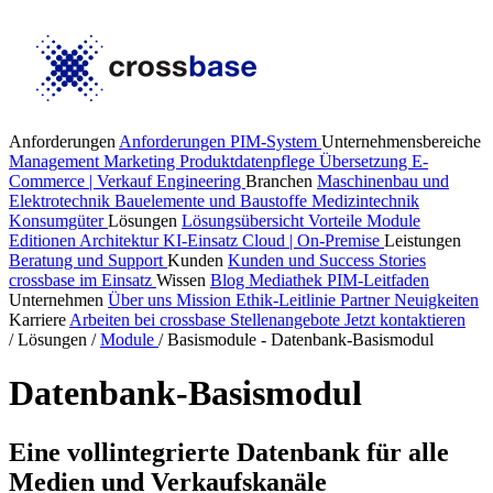
Anforderungen
Anforderungen PIM-System
Unternehmensbereiche
Management
Marketing
Produktdatenpflege
Übersetzung
E-
Commerce | Verkauf
Engineering
Branchen
Maschinenbau und
Elektrotechnik
Bauelemente und Baustoffe
Medizintechnik
Konsumgüter
Lösungen
Lösungsübersicht
Vorteile
Module
Editionen
Architektur
KI-Einsatz
Cloud | On-Premise
Leistungen
Beratung und Support
Kunden
Kunden und Success Stories
crossbase im Einsatz
Wissen
Blog
Mediathek
PIM-Leitfaden
Unternehmen
Über uns
Mission
Ethik-Leitlinie
Partner
Neuigkeiten
Karriere
Arbeiten bei crossbase
Stellenangebote
Jetzt kontaktieren
/
Lösungen
/
Module
/
Basismodule - Datenbank-Basismodul
Datenbank-Basismodul
Eine vollintegrierte Datenbank für alle
Medien und Verkaufskanäle