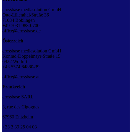
crossbase mediasolution GmbH
Otto-Lilienthal-Straße 36
71034 Böblingen
+49 7031 9880-700
office@crossbase.de
Österreich
crossbase mediasolution GmbH
Konrad-Doppelmayr-Straße 15
6922 Wolfurt
+43 5574 64880-39
office@crossbase.at
Frankreich
crossbase SARL
3, rue des Cigognes
67960 Entzheim
+33
3
39
25
04
03