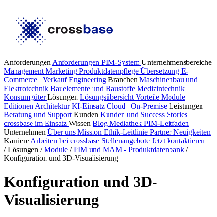
Anforderungen
Anforderungen PIM-System
Unternehmensbereiche
Management
Marketing
Produktdatenpflege
Übersetzung
E-
Commerce | Verkauf
Engineering
Branchen
Maschinenbau und
Elektrotechnik
Bauelemente und Baustoffe
Medizintechnik
Konsumgüter
Lösungen
Lösungsübersicht
Vorteile
Module
Editionen
Architektur
KI-Einsatz
Cloud | On-Premise
Leistungen
Beratung und Support
Kunden
Kunden und Success Stories
crossbase im Einsatz
Wissen
Blog
Mediathek
PIM-Leitfaden
Unternehmen
Über uns
Mission
Ethik-Leitlinie
Partner
Neuigkeiten
Karriere
Arbeiten bei crossbase
Stellenangebote
Jetzt kontaktieren
/
Lösungen
/
Module
/
PIM und MAM - Produktdatenbank
/
Konfiguration und 3D-Visualisierung
Konfiguration und 3D-
Visualisierung