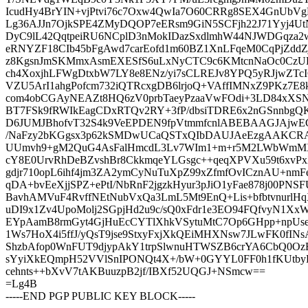
IcudHy4BrYIN+vjPtvi76c7Oxw4QwIa7O60CRRg8SEX4GnUbVg
Lg36AJJn7OjkSPE4ZMyDQOP7eERsm9GiN5SCFjh22J71Yyj4U
DyC9lL42QqtpeiRU6NCplD3nMokIDazSxdlmhW44NJWDGqza2
eRNYZF18CIb45bFgAwd7carEofd1m60BZ1XnLFqeM0CqPjZdd
z8KgsnJmSKMmxAsmEXESfS6uLxNyCTC9c6KMtcnNaOc0CzU
ch4XoxjhLFWgDtxbW7LY8e8ENz/yi7sCLREJv8YPQ5yRJjwZTcI
VZU5ArI1ahgPofcm732iQTRcxgDB6lrjoQ+VAffIMNxZ9PKz7E8kH
com4obCGAyNEAZt8HQ6zV0prbTaeyPzaaVwFOdi+3LD84xXSN
BT7FSk9fRWIkEagCDxRTQv2RY+3fP/dbsiTDRE6x2nGSnnbgQ
D6JUMJBhofvT32S4k9VeEPDEN9fpVtmmfcnlABEBAAGJAj
/NaFzy2bKGgsx3p62kSMDwUCaQSTxQIbDAUJAeEzgAAKCRA
UUmvh9+gM2QuG4AsFalHmcdL3Lv7WIm1+m+r5M2LWbWmM
cY8E0UrvRhDeBZvshBr8CkkmqeYLGsgc++qeqXPVXu59t6xvP
gdjr710opL6ihf4jm3ZA2ymCyNuTuXpZ99xZfmfOvICznAU+nm
qDA+bvEeXjjSPZ+ePtI/NbRnF2jgzkHyur3pJiO1yFae878j00PNS
BavhAMVuF4RvffNEtNubVxQa3LmL5Mt9EnQ+Lis+bfbtvnurlH
uDI9x1Zv4UpoMolj2SGpjHd2u9c/sQ0xFdr1e3EO94FQfvyN1XxW
EYpAamB8rmGyt4GjHuEcCYTlXhkVSytuMtC7Op6GHpp+npUsep
1Ws7HoX4i5ffJ/yQsT9jse9StxyFxjXkQEiMHXNsw7JLwFK0fINsA
ShzbAfop0WnFUT9djypAkY1trpSlwnuHTWSZB6crYA6CbQ0Oz
sYyiXkEQmpH52VVlSnIPONQt4X+/bW+0GYYL0FF0h1fKUtbyH
cehnts++bXvV7tAKBuuzpB2jf/IBXf52UQGJ+NSmcw==
=Lg4B
-----END PGP PUBLIC KEY BLOCK-----