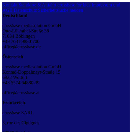
Kontakt
Standorte & Anfahrt
crossbase for kids
Impressum und
AGB
Datenschutz
Sicherheitslücke melden
Deutschland
crossbase mediasolution GmbH
Otto-Lilienthal-Straße 36
71034 Böblingen
+49 7031 9880-700
office@crossbase.de
Österreich
crossbase mediasolution GmbH
Konrad-Doppelmayr-Straße 15
6922 Wolfurt
+43 5574 64880-39
office@crossbase.at
Frankreich
crossbase SARL
3, rue des Cigognes