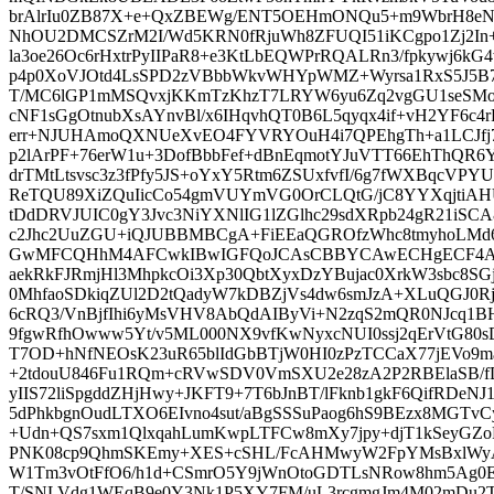
brAlrIu0ZB87X+e+QxZBEWg/ENT5OEHmONQu5+m9WbrH8eNOI
NhOU2DMCSZrM2I/Wd5KRN0fRjuWh8ZFUQI51iKCgpo1Zj2In
la3oe26Oc6rHxtrPyIIPaR8+e3KtLbEQWPrRQALRn3/fpkywj6kG
p4p0XoVJOtd4LsSPD2zVBbbWkvWHYpWMZ+Wyrsa1RxS5J5B
T/MC6lGP1mMSQvxjKKmTzKhzT7LRYW6yu6Zq2vgGU1seSMoI
cNF1sGgOtnubXsAYnvBl/x6IHqvhQT0B6L5qyqx4if+vH2YF6c4rP
err+NJUHAmoQXNUeXvEO4FYVRYOuH4i7QPEhgTh+a1LCJfj
p2lArPF+76erW1u+3DofBbbFef+dBnEqmotYJuVTT66EhThQR6
drTMtLtsvsc3z3fPfy5JS+oYxY5Rtm6ZSUxfvfI/6g7fWXBqcVPYU
ReTQU89XiZQuIicCo54gmVUYmVG0OrCLQtG/jC8YYXqjti
tDdDRVJUIC0gY3Jvc3NiYXNlIG1lZGlhc29sdXRpb24gR21iSCA
c2Jhc2UuZGU+iQJUBBMBCgA+FiEEaQGROfzWhc8tmyhoLMd
GwMFCQHhM4AFCwkIBwIGFQoJCAsCBBYCAwECHgECF4AAC
aekRkFJRmjHl3MhpkcOi3Xp30QbtXyxDzYBujac0XrkW3sbc8SGj
0MhfaoSDkiqZUl2D2tQadyW7kDBZjVs4dw6smJzA+XLuQGJ0Rj
6cRQ3/VnBjfIhi6yMsVHV8AbQdAIByVi+N2zqS2mQR0NJcq1BH
9fgwRfhOwww5Yt/v5ML000NX9vfKwNyxcNUI0ssj2qErVtG80s
T7OD+hNfNEOsK23uR65blIdGbBTjW0HI0zPzTCCaX77jEVo
+2tdouU846Fu1RQm+cRVwSDV0VmSXU2e28zA2P2RBElaSB/fD
yIIS72liSpgddZHjHwy+JKFT9+7T6bJnBT/lFknb1gkF6QifRDeNJ
5dPhkbgnOudLTXO6EIvno4sut/aBgSSSuPaog6hS9BEzx8MGTv
+Udn+QS7sxm1QlxqahLumKwpLTFCw8mXy7jpy+djT1kSeyGZoR
PNK08cp9QhmSKEmy+XES+cSHL/FcAHMwyW2FpYMsBxlWyAi
W1Tm3vOtFfO6/h1d+CSmrO5Y9jWnOtoGDTLsNRow8hm5Ag0
T/SNLVdg1WEqB9e0Y3Nk1P5XY7FM/uL3rcgmgJm4M02mDu2