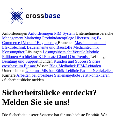
Anforderungen
Anforderungen PIM-System
Unternehmensbereiche
Management
Marketing
Produktdatenpflege
Übersetzung
E-
Commerce | Verkauf
Engineering
Branchen
Maschinenbau und
Elektrotechnik
Bauelemente und Baustoffe
Medizintechnik
Konsumgüter
Lösungen
Lösungsübersicht
Vorteile
Module
Editionen
Architektur
KI-Einsatz
Cloud | On-Premise
Leistungen
Beratung und Support
Kunden
Kunden und Success Stories
crossbase im Einsatz
Wissen
Blog
Mediathek
PIM-Leitfaden
Unternehmen
Über uns
Mission
Ethik-Leitlinie
Partner
Neuigkeiten
Karriere
Arbeiten bei crossbase
Stellenangebote
Jetzt kontaktieren
/
Sicherheitslücke melden
Sicherheitslücke entdeckt?
Melden Sie sie uns!
Die Sicherheit unserer Systeme hat für uns höchste Priorität. Wir