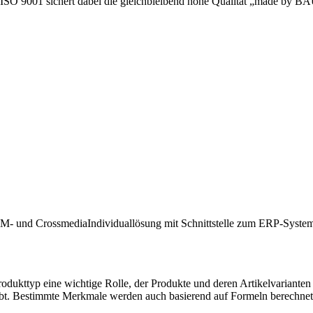
 ISO 9001 sichert dabei die gleichbleibend hohe Qualität „made by 
- und CrossmediaIndividuallösung mit Schnittstelle zum ERP-System i
odukttyp eine wichtige Rolle, der Produkte und deren Artikelvarianten
rbt. Bestimmte Merkmale werden auch basierend auf Formeln berechnet 