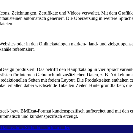
 Icons, Zeichnungen, Zertifikate und Videos verwaltet. Mit dem Grafik
usteinen automatisch generiert. Die Übersetzung in weitere Sprachen 
ateien.
 Websites oder in den Onlinekatalogen marken-, land- und zielgruppen
anäle referenziert.
esign produziert. Das betrifft den Hauptkatalog in vier Sprachvariante
slisten für internen Gebrauch mit zusätzlichen Daten, z. B. Artikelnum
edaktionellen Seiten mit freiem Layout. Die Produktseiten enthalten 
ikel erhalten dabei wechselnde Tabellen-Zeilen-Hintergrundfarben; di
xcel- bzw. BMEcat-Format kundenspezifisch aufbereitet und mit den erf
utomatisch und kundenspezifisch erzeugt.
Datenschutz
Sicherheitslücke melden