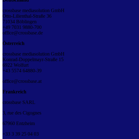
crossbase mediasolution GmbH
Otto-Lilienthal-Straße 36
71034 Böblingen
+49 7031 9880-700
office@crossbase.de
Österreich
crossbase mediasolution GmbH
Konrad-Doppelmayr-Straße 15
6922 Wolfurt
+43 5574 64880-39
office@crossbase.at
Frankreich
crossbase SARL
3, rue des Cigognes
67960 Entzheim
+33
3
39
25
04
03