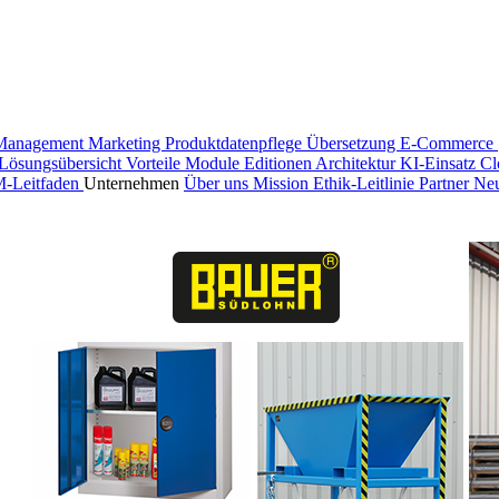
Management
Marketing
Produktdatenpflege
Übersetzung
E-Commerce 
Lösungsübersicht
Vorteile
Module
Editionen
Architektur
KI-Einsatz
Cl
M-Leitfaden
Unternehmen
Über uns
Mission
Ethik-Leitlinie
Partner
Neu