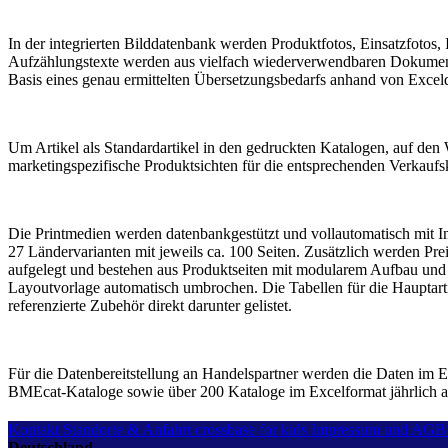
In der integrierten Bilddatenbank werden Produktfotos, Einsatzfotos,
Aufzählungstexte werden aus vielfach wiederverwendbaren Dokumentba
Basis eines genau ermittelten Übersetzungsbedarfs anhand von Exceld
Um Artikel als Standardartikel in den gedruckten Katalogen, auf den
marketingspezifische Produktsichten für die entsprechenden Verkaufsk
Die Printmedien werden datenbankgestützt und vollautomatisch mit InD
27 Ländervarianten mit jeweils ca. 100 Seiten. Zusätzlich werden Prei
aufgelegt und bestehen aus Produktseiten mit modularem Aufbau und r
Layoutvorlage automatisch umbrochen. Die Tabellen für die Hauptart
referenzierte Zubehör direkt darunter gelistet.
Für die Datenbereitstellung an Handelspartner werden die Daten im E
BMEcat-Kataloge sowie über 200 Kataloge im Excelformat jährlich a
Kontakt
Standorte & Anfahrt
crossbase for kids
Impressum und AGB
Deutschland