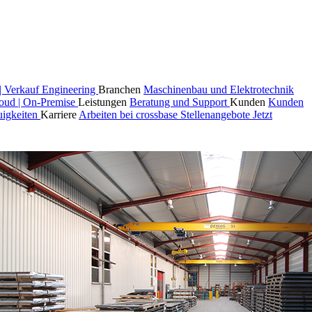
| Verkauf
Engineering
Branchen
Maschinenbau und Elektrotechnik
oud | On-Premise
Leistungen
Beratung und Support
Kunden
Kunden
igkeiten
Karriere
Arbeiten bei crossbase
Stellenangebote
Jetzt