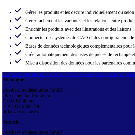
Gérer les produits et les décrire individuellement ou s
Gérer facilement les variantes et les relations entre produit
Enrichir les produits avec des illustrations et des liaisons,
Connecter des systèmes de CAO et des configurateurs de 
Bases de données technologiques complémentaires pour le
Créer automatiquement des listes de pièces de rechange et
Mise à disposition des données pour les partenaires co
Contact
Implantations & plan d’accès
crossbase for kids
Mentions léga
Allemagne
crossbase mediasolution GmbH
Otto-Lilienthal-Straße 36
71034 Böblingen
+49 7031 9880-700
office@crossbase.de
Autriche
crossbase mediasolution GmbH