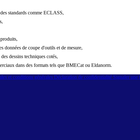
elon des standards comme ECLASS,
s,
produits,
s données de coupe d'outils et de mesure,
 des dessins techniques cotés,
mmerciaux dans des formats tels que BMECat ou Eldanorm.
les et conditions générales
Déclaration de confidentialité
Signaler une f