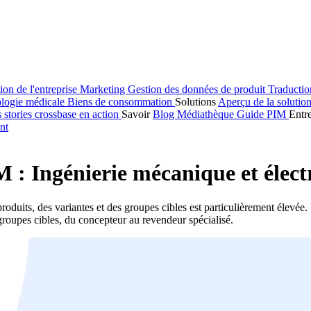
ion de l'entreprise
Marketing
Gestion des données de produit
Traducti
logie médicale
Biens de consommation
Solutions
Aperçu de la solutio
s stories
crossbase en action
Savoir
Blog
Médiathèque
Guide PIM
Entr
nt
 : Ingénierie mécanique et élect
produits, des variantes et des groupes cibles est particulièrement élevé
 groupes cibles, du concepteur au revendeur spécialisé.