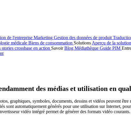
ion de l'entreprise
Marketing
Gestion des données de produit
Traducti
logie médicale
Biens de consommation
Solutions
Aperçu de la solutio
s stories
crossbase en action
Savoir
Blog
Médiathèque
Guide PIM
Entr
nt
ndamment des médias et utilisation en qual
tos, graphiques, symboles, documents, dessins et vidéos peuvent être r
priés sont automatiquement générés pour une utilisation sur Internet, pour
vertisseur vidéo intégré permet de générer des formats vidéo courants.