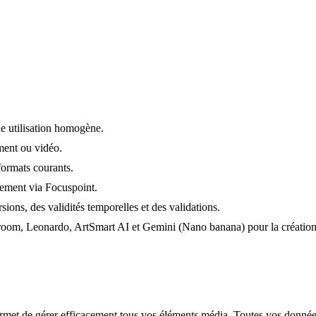
 utilisation homogène.
ment ou vidéo.
formats courants.
uement via Focuspoint.
sions, des validités temporelles et des validations.
otoroom, Leonardo, ArtSmart AI et Gemini (Nano banana) pour la création
met de gérer efficacement tous vos éléments média. Toutes vos donnée