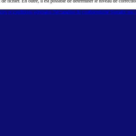
at de fichier. En outre, il est possible de déterminer le niveau de correc
les et conditions générales
Déclaration de confidentialité
Signaler une f