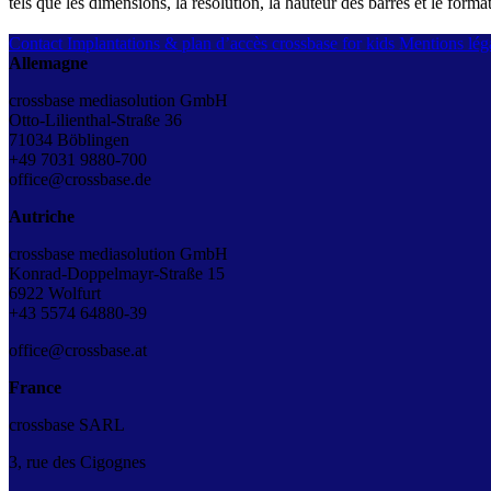
tels que les dimensions, la résolution, la hauteur des barres et le form
Contact
Implantations & plan d’accès
crossbase for kids
Mentions léga
Allemagne
crossbase mediasolution GmbH
Otto-Lilienthal-Straße 36
71034 Böblingen
+49 7031 9880-700
office@crossbase.de
Autriche
crossbase mediasolution GmbH
Konrad-Doppelmayr-Straße 15
6922 Wolfurt
+43
5574 64880-39
office@crossbase.at
France
crossbase SARL
3, rue des Cigognes