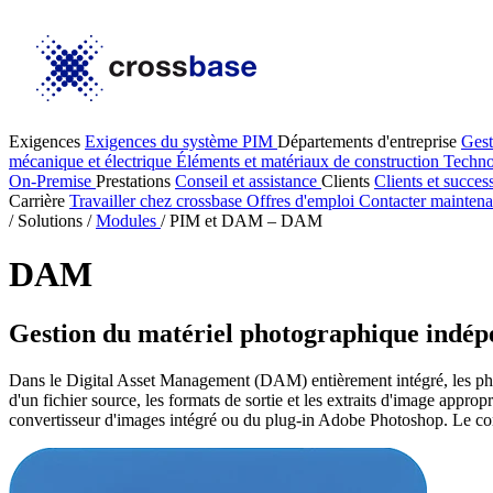
Exigences
Exigences du système PIM
Départements d'entreprise
Gest
mécanique et électrique
Éléments et matériaux de construction
Techno
On-Premise
Prestations
Conseil et assistance
Clients
Clients et succes
Carrière
Travailler chez crossbase
Offres d'emploi
Contacter maintena
/
Solutions
/
Modules
/
PIM et DAM – DAM
DAM
Gestion du matériel photographique indépe
Dans le Digital Asset Management (DAM) entièrement intégré, les pho
d'un fichier source, les formats de sortie et les extraits d'image appro
convertisseur d'images intégré ou du plug-in Adobe Photoshop. Le con