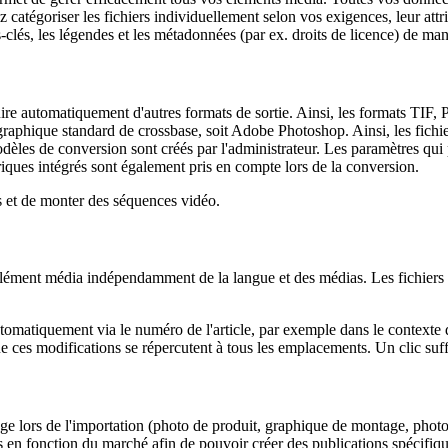
z catégoriser les fichiers individuellement selon vos exigences, leur attr
-clés, les légendes et les métadonnées (par ex. droits de licence) de man
re automatiquement d'autres formats de sortie. Ainsi, les formats TIF,
ur graphique standard de crossbase, soit Adobe Photoshop. Ainsi, les fichi
odèles de conversion sont créés par l'administrateur. Les paramètres qui 
triques intégrés sont également pris en compte lors de la conversion.
s et de monter des séquences vidéo.
élément média indépendamment de la langue et des médias. Les fichiers 
automatiquement via le numéro de l'article, par exemple dans le contex
ue ces modifications se répercutent à tous les emplacements. Un clic suffi
 lors de l'importation (photo de produit, graphique de montage, photo d'
 en fonction du marché afin de pouvoir créer des publications spécifiqu