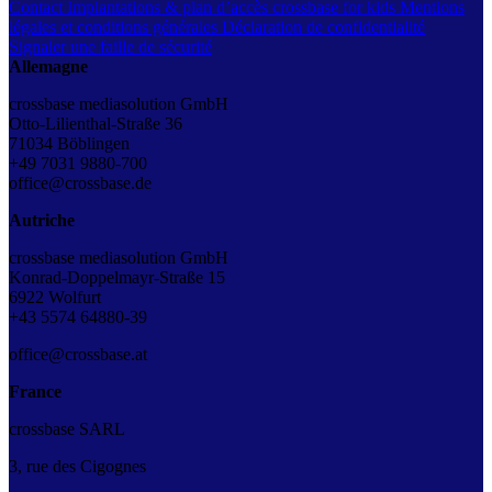
Contact
Implantations & plan d’accès
crossbase for kids
Mentions
légales et conditions générales
Déclaration de confidentialité
Signaler une faille de sécurité
Allemagne
crossbase mediasolution GmbH
Otto-Lilienthal-Straße 36
71034 Böblingen
+49 7031 9880-700
office@crossbase.de
Autriche
crossbase mediasolution GmbH
Konrad-Doppelmayr-Straße 15
6922 Wolfurt
+43
5574 64880-39
office@crossbase.at
France
crossbase SARL
3, rue des Cigognes