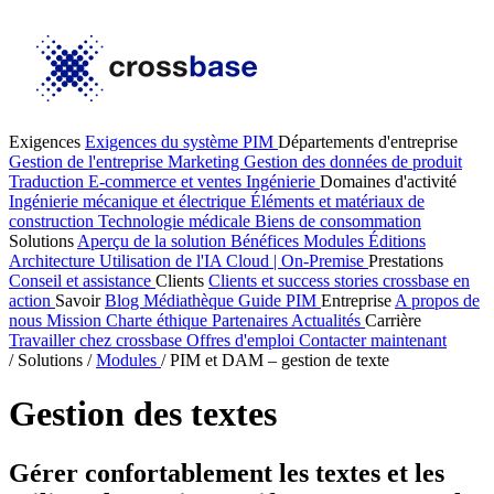
Exigences
Exigences du système PIM
Départements d'entreprise
Gestion de l'entreprise
Marketing
Gestion des données de produit
Traduction
E-commerce et ventes
Ingénierie
Domaines d'activité
Ingénierie mécanique et électrique
Éléments et matériaux de
construction
Technologie médicale
Biens de consommation
Solutions
Aperçu de la solution
Bénéfices
Modules
Éditions
Architecture
Utilisation de l'IA
Cloud | On-Premise
Prestations
Conseil et assistance
Clients
Clients et success stories
crossbase en
action
Savoir
Blog
Médiathèque
Guide PIM
Entreprise
A propos de
nous
Mission
Charte éthique
Partenaires
Actualités
Carrière
Travailler chez crossbase
Offres d'emploi
Contacter maintenant
/
Solutions
/
Modules
/
PIM et DAM – gestion de texte
Gestion des textes
Gérer confortablement les textes et les