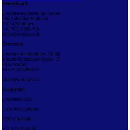
Deutschland
crossbase mediasolution GmbH
Otto-Lilienthal-Straße 36
71034 Böblingen
+49 7031 9880-700
office@crossbase.de
Österreich
crossbase mediasolution GmbH
Konrad-Doppelmayr-Straße 15
6922 Wolfurt
+43 5574 64880-39
office@crossbase.at
Frankreich
crossbase SARL
3, rue des Cigognes
67960 Entzheim
+33
3
39
25
04
03