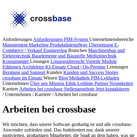
Anforderungen
Anforderungen PIM-System
Unternehmensbereiche
Management
Marketing
Produktdatenpflege
Übersetzung
E-
Commerce | Verkauf
Engineering
Branchen
Maschinenbau und
Elektrotechnik
Bauelemente und Baustoffe
Medizintechnik
Konsumgüter
Lösungen
Lösungsübersicht
Vorteile
Module
Editionen
Architektur
KI-Einsatz
Cloud | On-Premise
Leistungen
Beratung und Support
Kunden
Kunden und Success Stories
crossbase im Einsatz
Wissen
Blog
Mediathek
PIM-Leitfaden
Unternehmen
Über uns
Mission
Ethik-Leitlinie
Partner
Neuigkeiten
Karriere
Arbeiten bei crossbase
Stellenangebote
Jetzt kontaktieren
/
Unternehmen
/
Karriere
/
Arbeiten bei crossbase
Arbeiten bei crossbase
Wir möchten, dass unsere Software großartig ist und alle crossbase-
Anwender zufrieden sind. Das funktioniert nur, dank unserer
motivierten, großartigen Mitarbeiter, die Spaß an dem haben, was sie