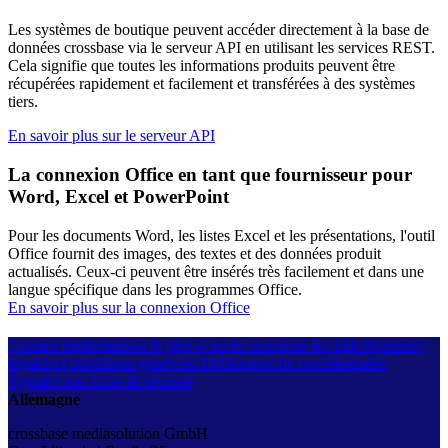
Les systèmes de boutique peuvent accéder directement à la base de
données crossbase via le serveur API en utilisant les services REST.
Cela signifie que toutes les informations produits peuvent être
récupérées rapidement et facilement et transférées à des systèmes
tiers.
En savoir plus sur le serveur API
La connexion Office en tant que fournisseur pour
Word, Excel et PowerPoint
Pour les documents Word, les listes Excel et les présentations, l'outil
Office fournit des images, des textes et des données produit
actualisés. Ceux-ci peuvent être insérés très facilement et dans une
langue spécifique dans les programmes Office.
En savoir plus sur la connexion Office
Contact
Implantations & plan d’accès
crossbase for kids
Mentions
légales et conditions générales
Déclaration de confidentialité
Signaler une faille de sécurité
Allemagne
crossbase mediasolution GmbH