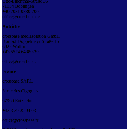
Otto-Lilienthal-Straße 36
71034 Böblingen
+49 7031 9880-700
office@crossbase.de
Autriche
crossbase mediasolution GmbH
Konrad-Doppelmayr-Straße 15
6922 Wolfurt
+43
5574 64880-39
office@crossbase.at
France
crossbase SARL
3, rue des Cigognes
67960 Entzheim
+33
3
39
25
04
03
office@crossbase.fr