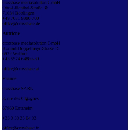
crossbase mediasolution GmbH
Otto-Lilienthal-Straße 36
71034 Böblingen
+49 7031 9880-700
office@crossbase.de
Autriche
crossbase mediasolution GmbH
Konrad-Doppelmayr-Straße 15
6922 Wolfurt
+43
5574 64880-39
office@crossbase.at
France
crossbase SARL
3, rue des Cigognes
67960 Entzheim
+33
3
39
25
04
03
office@crossbase.fr