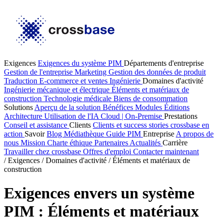
Exigences
Exigences du système PIM
Départements d'entreprise
Gestion de l'entreprise
Marketing
Gestion des données de produit
Traduction
E-commerce et ventes
Ingénierie
Domaines d'activité
Ingénierie mécanique et électrique
Éléments et matériaux de
construction
Technologie médicale
Biens de consommation
Solutions
Aperçu de la solution
Bénéfices
Modules
Éditions
Architecture
Utilisation de l'IA
Cloud | On-Premise
Prestations
Conseil et assistance
Clients
Clients et success stories
crossbase en
action
Savoir
Blog
Médiathèque
Guide PIM
Entreprise
A propos de
nous
Mission
Charte éthique
Partenaires
Actualités
Carrière
Travailler chez crossbase
Offres d'emploi
Contacter maintenant
/
Exigences
/
Domaines d'activité
/
Éléments et matériaux de
construction
Exigences envers un système
PIM : Éléments et matériaux