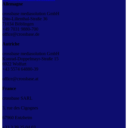
Allemagne
crossbase mediasolution GmbH
Otto-Lilienthal-Straße 36
71034 Böblingen
+49 7031 9880-700
office@crossbase.de
Autriche
crossbase mediasolution GmbH
Konrad-Doppelmayr-Straße 15
6922 Wolfurt
+43
5574 64880-39
office@crossbase.at
France
crossbase SARL
3, rue des Cigognes
67960 Entzheim
+33
3
39
25
04
03