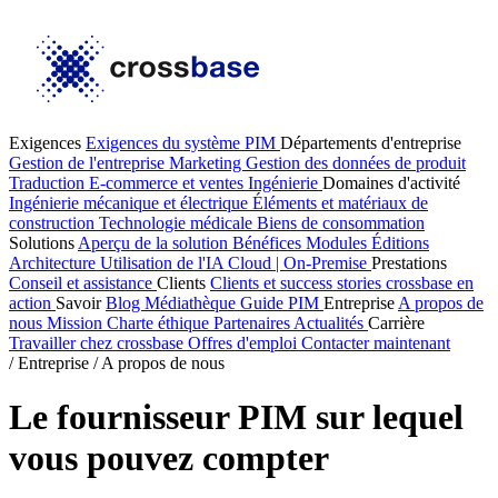
Exigences
Exigences du système PIM
Départements d'entreprise
Gestion de l'entreprise
Marketing
Gestion des données de produit
Traduction
E-commerce et ventes
Ingénierie
Domaines d'activité
Ingénierie mécanique et électrique
Éléments et matériaux de
construction
Technologie médicale
Biens de consommation
Solutions
Aperçu de la solution
Bénéfices
Modules
Éditions
Architecture
Utilisation de l'IA
Cloud | On-Premise
Prestations
Conseil et assistance
Clients
Clients et success stories
crossbase en
action
Savoir
Blog
Médiathèque
Guide PIM
Entreprise
A propos de
nous
Mission
Charte éthique
Partenaires
Actualités
Carrière
Travailler chez crossbase
Offres d'emploi
Contacter maintenant
/
Entreprise
/
A propos de nous
Le fournisseur PIM sur lequel
vous pouvez compter