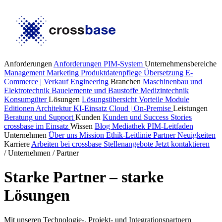
Anforderungen
Anforderungen PIM-System
Unternehmensbereiche
Management
Marketing
Produktdatenpflege
Übersetzung
E-
Commerce | Verkauf
Engineering
Branchen
Maschinenbau und
Elektrotechnik
Bauelemente und Baustoffe
Medizintechnik
Konsumgüter
Lösungen
Lösungsübersicht
Vorteile
Module
Editionen
Architektur
KI-Einsatz
Cloud | On-Premise
Leistungen
Beratung und Support
Kunden
Kunden und Success Stories
crossbase im Einsatz
Wissen
Blog
Mediathek
PIM-Leitfaden
Unternehmen
Über uns
Mission
Ethik-Leitlinie
Partner
Neuigkeiten
Karriere
Arbeiten bei crossbase
Stellenangebote
Jetzt kontaktieren
/
Unternehmen
/
Partner
Starke Partner – starke
Lösungen
Mit unseren Technologie-, Projekt- und Integrationspartnern