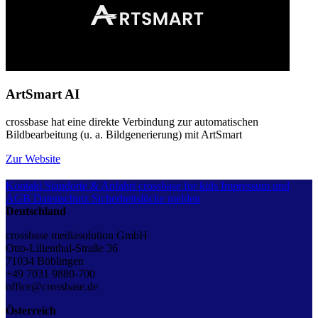
ArtSmart AI
crossbase hat eine direkte Verbindung zur automatischen
Bildbearbeitung (u. a. Bildgenerierung) mit ArtSmart
Zur Website
Kontakt
Standorte & Anfahrt
crossbase for kids
Impressum und
AGB
Datenschutz
Sicherheitslücke melden
Deutschland
crossbase mediasolution GmbH
Otto-Lilienthal-Straße 36
71034 Böblingen
+49 7031 9880-700
office@crossbase.de
Österreich