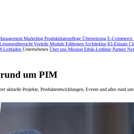
Management
Marketing
Produktdatenpflege
Übersetzung
E-Commerce 
Lösungsübersicht
Vorteile
Module
Editionen
Architektur
KI-Einsatz
Cl
M-Leitfaden
Unternehmen
Über uns
Mission
Ethik-Leitlinie
Partner
Neu
n rund um PIM
ir über aktuelle Projekte, Produktentwicklungen, Events und alles r