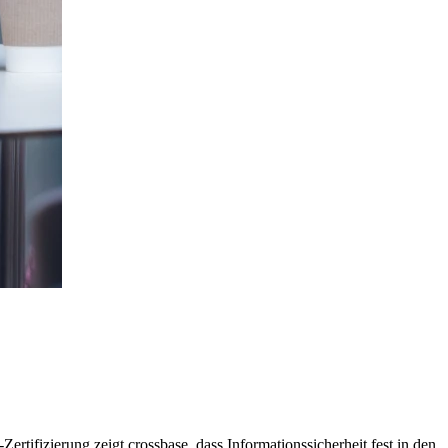
rtifizierung zeigt crossbase, dass Informationssicherheit fest in den