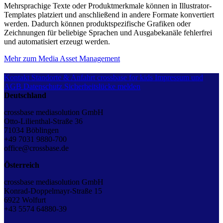
Mehrsprachige Texte oder Produktmerkmale können in Illustrator-
Templates platziert und anschließend in andere Formate konvertiert
werden. Dadurch können produktspezifische Grafiken oder
Zeichnungen für beliebige Sprachen und Ausgabekanäle fehlerfrei
und automatisiert erzeugt werden.
Mehr zum Media Asset Management
Kontakt
Standorte & Anfahrt
crossbase for kids
Impressum und
AGB
Datenschutz
Sicherheitslücke melden
Deutschland
crossbase mediasolution GmbH
Otto-Lilienthal-Straße 36
71034 Böblingen
+49 7031 9880-700
office@crossbase.de
Österreich
crossbase mediasolution GmbH
Konrad-Doppelmayr-Straße 15
6922 Wolfurt
+43 5574 64880-39