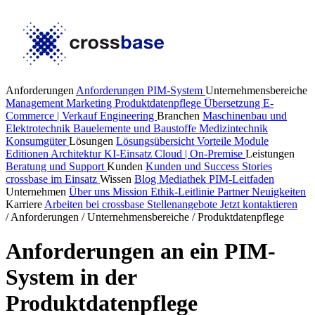
Anforderungen
Anforderungen PIM-System
Unternehmensbereiche
Management
Marketing
Produktdatenpflege
Übersetzung
E-
Commerce | Verkauf
Engineering
Branchen
Maschinenbau und
Elektrotechnik
Bauelemente und Baustoffe
Medizintechnik
Konsumgüter
Lösungen
Lösungsübersicht
Vorteile
Module
Editionen
Architektur
KI-Einsatz
Cloud | On-Premise
Leistungen
Beratung und Support
Kunden
Kunden und Success Stories
crossbase im Einsatz
Wissen
Blog
Mediathek
PIM-Leitfaden
Unternehmen
Über uns
Mission
Ethik-Leitlinie
Partner
Neuigkeiten
Karriere
Arbeiten bei crossbase
Stellenangebote
Jetzt kontaktieren
/
Anforderungen
/
Unternehmensbereiche
/
Produktdatenpflege
Anforderungen an ein PIM-
System in der
Produktdatenpflege