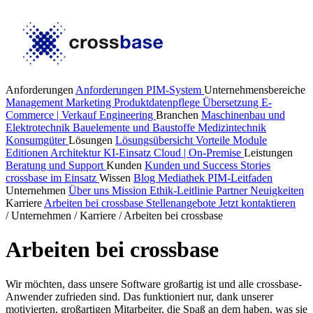
Anforderungen
Anforderungen PIM-System
Unternehmensbereiche
Management
Marketing
Produktdatenpflege
Übersetzung
E-
Commerce | Verkauf
Engineering
Branchen
Maschinenbau und
Elektrotechnik
Bauelemente und Baustoffe
Medizintechnik
Konsumgüter
Lösungen
Lösungsübersicht
Vorteile
Module
Editionen
Architektur
KI-Einsatz
Cloud | On-Premise
Leistungen
Beratung und Support
Kunden
Kunden und Success Stories
crossbase im Einsatz
Wissen
Blog
Mediathek
PIM-Leitfaden
Unternehmen
Über uns
Mission
Ethik-Leitlinie
Partner
Neuigkeiten
Karriere
Arbeiten bei crossbase
Stellenangebote
Jetzt kontaktieren
/
Unternehmen
/
Karriere
/
Arbeiten bei crossbase
Arbeiten bei crossbase
Wir möchten, dass unsere Software großartig ist und alle crossbase-
Anwender zufrieden sind. Das funktioniert nur, dank unserer
motivierten, großartigen Mitarbeiter, die Spaß an dem haben, was sie