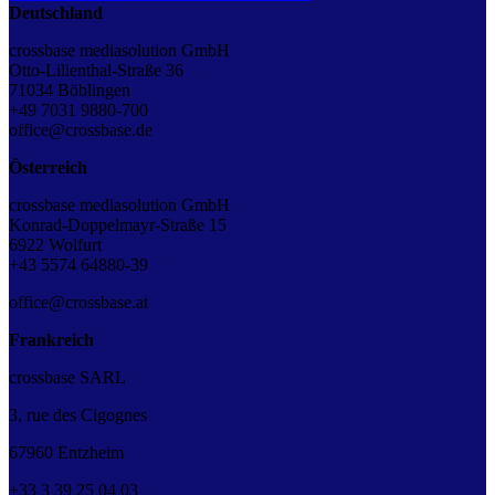
Deutschland
crossbase mediasolution GmbH
Otto-Lilienthal-Straße 36
71034 Böblingen
+49 7031 9880-700
office@crossbase.de
Österreich
crossbase mediasolution GmbH
Konrad-Doppelmayr-Straße 15
6922 Wolfurt
+43 5574 64880-39
office@crossbase.at
Frankreich
crossbase SARL
3, rue des Cigognes
67960 Entzheim
+33
3
39
25
04
03