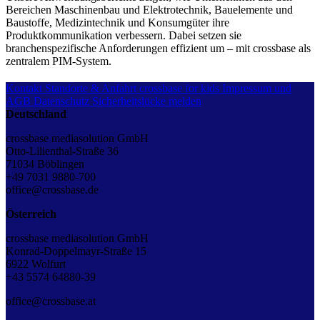
Bereichen Maschinenbau und Elektrotechnik, Bauelemente und
Baustoffe, Medizintechnik und Konsumgüter ihre
Produktkommunikation verbessern. Dabei setzen sie
branchenspezifische Anforderungen effizient um – mit crossbase als
zentralem PIM-System.
Kontakt
Standorte & Anfahrt
crossbase for kids
Impressum und
AGB
Datenschutz
Sicherheitslücke melden
Deutschland
crossbase mediasolution GmbH
Otto-Lilienthal-Straße 36
71034 Böblingen
+49 7031 9880-700
office@crossbase.de
Österreich
crossbase mediasolution GmbH
Konrad-Doppelmayr-Straße 15
6922 Wolfurt
+43 5574 64880-39
office@crossbase.at