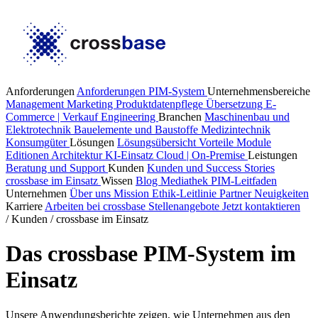
Anforderungen
Anforderungen PIM-System
Unternehmensbereiche
Management
Marketing
Produktdatenpflege
Übersetzung
E-
Commerce | Verkauf
Engineering
Branchen
Maschinenbau und
Elektrotechnik
Bauelemente und Baustoffe
Medizintechnik
Konsumgüter
Lösungen
Lösungsübersicht
Vorteile
Module
Editionen
Architektur
KI-Einsatz
Cloud | On-Premise
Leistungen
Beratung und Support
Kunden
Kunden und Success Stories
crossbase im Einsatz
Wissen
Blog
Mediathek
PIM-Leitfaden
Unternehmen
Über uns
Mission
Ethik-Leitlinie
Partner
Neuigkeiten
Karriere
Arbeiten bei crossbase
Stellenangebote
Jetzt kontaktieren
/
Kunden
/
crossbase im Einsatz
Das crossbase PIM-System im
Einsatz
Unsere Anwendungsberichte zeigen, wie Unternehmen aus den