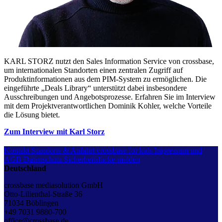
KARL STORZ nutzt den Sales Information Service von crossbase,
um internationalen Standorten einen zentralen Zugriff auf
Produktinformationen aus dem PIM-System zu ermöglichen. Die
eingeführte „Deals Library“ unterstützt dabei insbesondere
Ausschreibungen und Angebotsprozesse. Erfahren Sie im Interview
mit dem Projektverantwortlichen Dominik Kohler, welche Vorteile
die Lösung bietet.
Zum Interview mit Karl Storz
Kontakt
Standorte & Anfahrt
crossbase for kids
Impressum und
AGB
Datenschutz
Sicherheitslücke melden
Deutschland
crossbase mediasolution GmbH
Otto-Lilienthal-Straße 36
71034 Böblingen
+49 7031 9880-700
office@crossbase.de