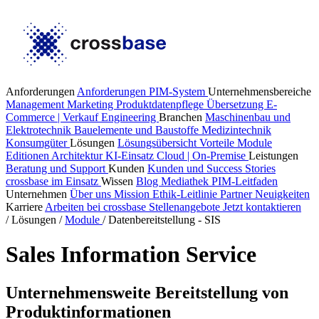
Anforderungen
Anforderungen PIM-System
Unternehmensbereiche
Management
Marketing
Produktdatenpflege
Übersetzung
E-
Commerce | Verkauf
Engineering
Branchen
Maschinenbau und
Elektrotechnik
Bauelemente und Baustoffe
Medizintechnik
Konsumgüter
Lösungen
Lösungsübersicht
Vorteile
Module
Editionen
Architektur
KI-Einsatz
Cloud | On-Premise
Leistungen
Beratung und Support
Kunden
Kunden und Success Stories
crossbase im Einsatz
Wissen
Blog
Mediathek
PIM-Leitfaden
Unternehmen
Über uns
Mission
Ethik-Leitlinie
Partner
Neuigkeiten
Karriere
Arbeiten bei crossbase
Stellenangebote
Jetzt kontaktieren
/
Lösungen
/
Module
/
Datenbereitstellung - SIS
Sales Information Service
Unternehmensweite Bereitstellung von
Produktinformationen