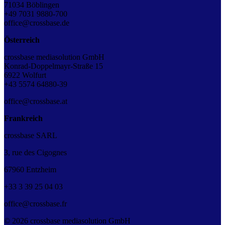
71034 Böblingen
+49 7031 9880-700
office@crossbase.de
Österreich
crossbase mediasolution GmbH
Konrad-Doppelmayr-Straße 15
6922 Wolfurt
+43 5574 64880-39
office@crossbase.at
Frankreich
crossbase SARL
3, rue des Cigognes
67960 Entzheim
+33
3
39
25
04
03
office@crossbase.fr
© 2026 crossbase mediasolution GmbH