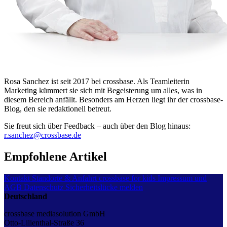
Rosa Sanchez ist seit 2017 bei crossbase. Als Teamleiterin
Marketing kümmert sie sich mit Begeisterung um alles, was in
diesem Bereich anfällt. Besonders am Herzen liegt ihr der crossbase-
Blog, den sie redaktionell betreut.
Sie freut sich über Feedback – auch über den Blog hinaus:
r.sanchez@crossbase.de
Empfohlene Artikel
Kontakt
Standorte & Anfahrt
crossbase for kids
Impressum und
AGB
Datenschutz
Sicherheitslücke melden
Deutschland
crossbase mediasolution GmbH
Otto-Lilienthal-Straße 36