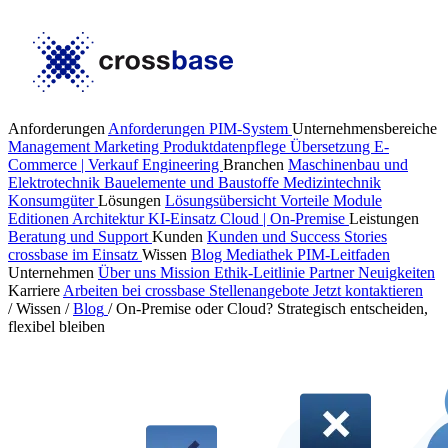
Anforderungen
Anforderungen PIM-System
Unternehmensbereiche
Management
Marketing
Produktdatenpflege
Übersetzung
E-
Commerce | Verkauf
Engineering
Branchen
Maschinenbau und
Elektrotechnik
Bauelemente und Baustoffe
Medizintechnik
Konsumgüter
Lösungen
Lösungsübersicht
Vorteile
Module
Editionen
Architektur
KI-Einsatz
Cloud | On-Premise
Leistungen
Beratung und Support
Kunden
Kunden und Success Stories
crossbase im Einsatz
Wissen
Blog
Mediathek
PIM-Leitfaden
Unternehmen
Über uns
Mission
Ethik-Leitlinie
Partner
Neuigkeiten
Karriere
Arbeiten bei crossbase
Stellenangebote
Jetzt kontaktieren
/
Wissen
/
Blog
/
On-Premise oder Cloud? Strategisch entscheiden,
flexibel bleiben