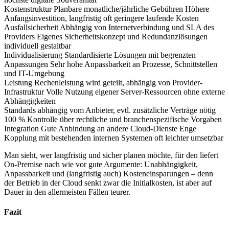
Kostenstruktur
Planbare monatliche/jährliche Gebühren
Höhere
Anfangsinvestition, langfristig oft geringere laufende Kosten
Ausfallsicherheit
Abhängig von Internetverbindung und SLA des
Providers
Eigenes Sicherheitskonzept und Redundanzlösungen
individuell gestaltbar
Individualisierung
Standardisierte Lösungen mit begrenzten
Anpassungen
Sehr hohe Anpassbarkeit an Prozesse, Schnittstellen
und IT-Umgebung
Leistung
Rechenleistung wird geteilt, abhängig von Provider-
Infrastruktur
Volle Nutzung eigener Server-Ressourcen ohne externe
Abhängigkeiten
Standards abhängig vom Anbieter, evtl. zusätzliche Verträge nötig
100 % Kontrolle über rechtliche und branchenspezifische Vorgaben
Integration
Gute Anbindung an andere Cloud-Dienste
Enge
Kopplung mit bestehenden internen Systemen oft leichter umsetzbar
Man sieht, wer langfristig und sicher planen möchte, für den liefert
On-Premise nach wie vor gute Argumente: Unabhängigkeit,
Anpassbarkeit und (langfristig auch) Kosteneinsparungen – denn
der Betrieb in der Cloud senkt zwar die Initialkosten, ist aber auf
Dauer in den allermeisten Fällen teurer.
Fazit