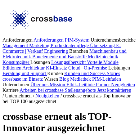
Anforderungen
Anforderungen PIM-System
Unternehmensbereiche
Management
Marketing
Produktdatenpflege
Übersetzung
E-
Commerce | Verkauf
Engineering
Branchen
Maschinenbau und
Elektrotechnik
Bauelemente und Baustoffe
Medizintechnik
Konsumgüter
Lösungen
Lösungsübersicht
Vorteile
Module
Editionen
Architektur
KI-Einsatz
Cloud | On-Premise
Leistungen
Beratung und Support
Kunden
Kunden und Success Stories
crossbase im Einsatz
Wissen
Blog
Mediathek
PIM-Leitfaden
Unternehmen
Über uns
Mission
Ethik-Leitlinie
Partner
Neuigkeiten
Karriere
Arbeiten bei crossbase
Stellenangebote
Jetzt kontaktieren
/
Unternehmen
/
Neuigkeiten
/
crossbase erneut als Top Innovator
bei TOP 100 ausgezeichnet
crossbase erneut als TOP-
Innovator ausgezeichnet