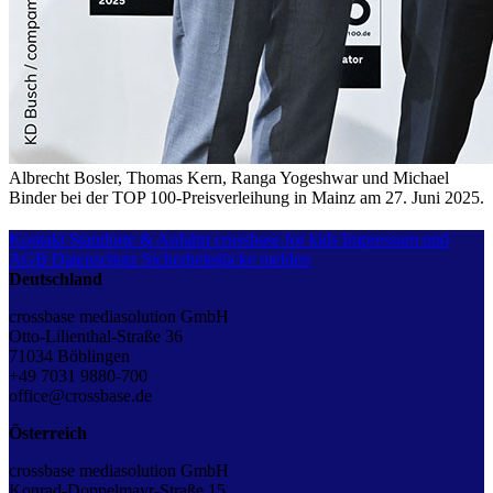
Albrecht Bosler, Thomas Kern, Ranga Yogeshwar und Michael
Binder bei der TOP 100-Preisverleihung in Mainz am 27. Juni 2025.
Kontakt
Standorte & Anfahrt
crossbase for kids
Impressum und
AGB
Datenschutz
Sicherheitslücke melden
Deutschland
crossbase mediasolution GmbH
Otto-Lilienthal-Straße 36
71034 Böblingen
+49 7031 9880-700
office@crossbase.de
Österreich
crossbase mediasolution GmbH
Konrad-Doppelmayr-Straße 15